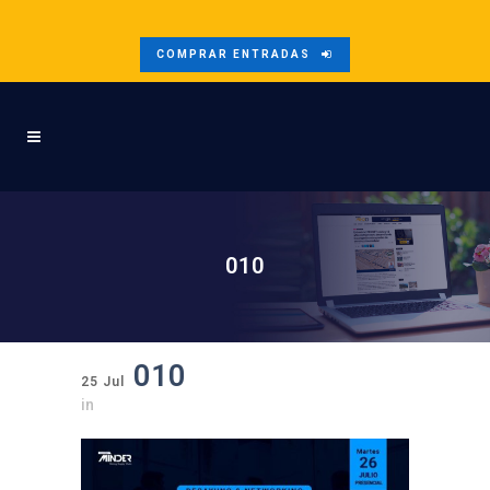
COMPRAR ENTRADAS
010
010
25 Jul
in