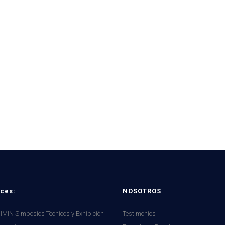
¡Únete a nuestra Comunidad Minera!
ces:
NOSOTROS
MIN Simposios Técnicos y Exhibición
Testimonios