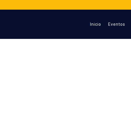
Inicio
Eventos
TESTIMONIOS
 testimonios de nuestra comunidad minera en los en
rendizaje Colaborativo y Networking que organiza
Compradores Mineros
Usuarios Mineros