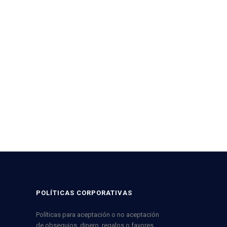
POLÍTICAS CORPORATIVAS
Políticas para aceptación o no aceptación
de obsequios, dinero, regalos o favores