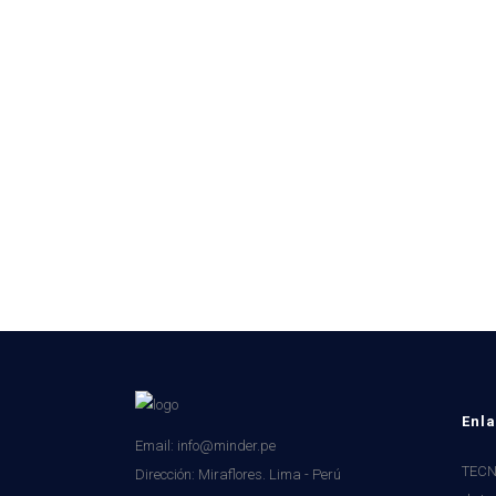
Enla
Email: info@minder.pe
TECNI
Dirección:
Miraflores. Lima - Perú