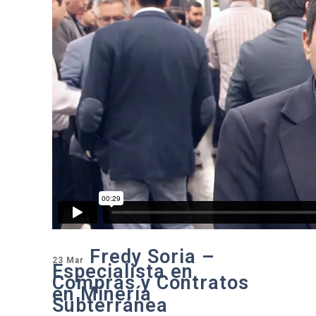
Fredy Soria –
23 Mar
Especialista en
Compras y Contratos
en Minería
Subterránea