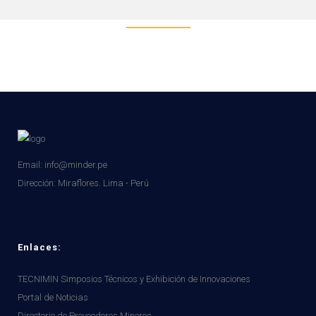
Email: info@minder.pe
Dirección:
Miraflores. Lima - Perú
Enlaces:
TECNIMIN Simposios Técnicos y Exhibición de Innovaciones
Portal de Noticias
Directorio de Proveedores Mineros