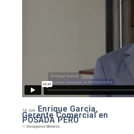
Enrique Garcia,
16 Jun
Gerente Comercial en
POSADA PERÚ
in
Desayunos Mineros