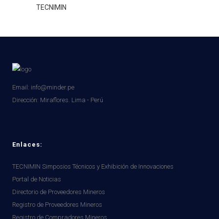
TECNIMIN
Email: info@minder.pe
Dirección:
Miraflores. Lima - Perú
Enlaces:
TECNIMIN Simposios Técnicos y Exhibición de Innovaciones
Portal de Noticias
Directorio de Proveedores Mineros
Registro de Proveedores Mineros
Registro de Compradores Mineros