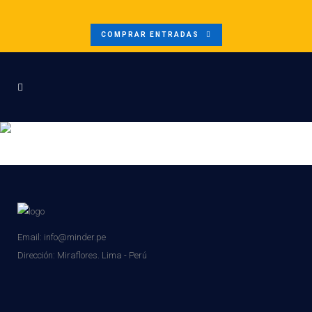
COMPRAR ENTRADAS
JOSE ROBLES – PANELISTA
Email: info@minder.pe
Dirección:
Miraflores. Lima - Perú