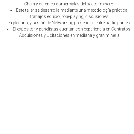
Chain y gerentes comerciales del sector minero.
Este taller se desarrolla mediante una metodología práctica,
trabajos equipo, role-playing, discusiones
en plenaria, y sesión de Networking presencial, entre participantes.
El expositor y panelistas cuentan con experiencia en Contratos,
Adquisiones y Licitaciones en mediana y gran minería
PROGRAMA
METODOLOGÍA:
Taller participativo de enfoque
constructivista
Trabajos en equipo, discusiones guiadas,
otros.