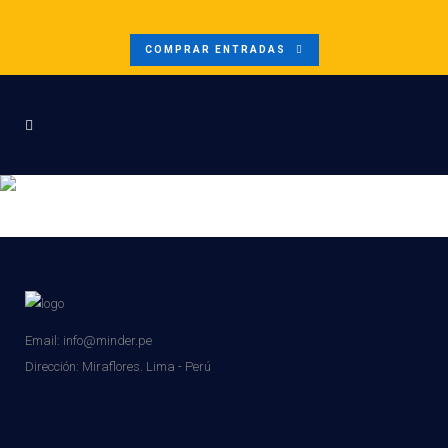
COMPRAR ENTRADAS
SUEMI REYNA – PONENTE
Email: info@minder.pe
Dirección:
Miraflores. Lima - Perú