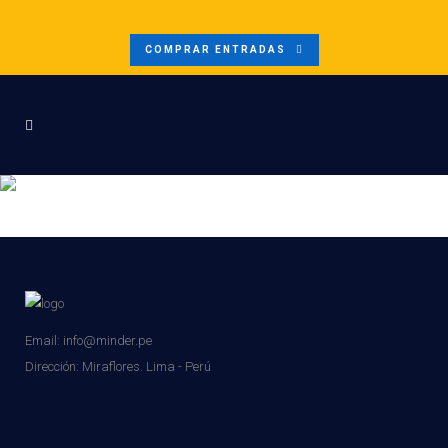
COMPRAR ENTRADAS
DAVID MACEDO –
PANELISTA-V2
Email: info@minder.pe
Dirección:
Miraflores. Lima - Perú