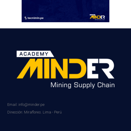
Email: info@minder.pe
Dirección:
Miraflores. Lima - Perú