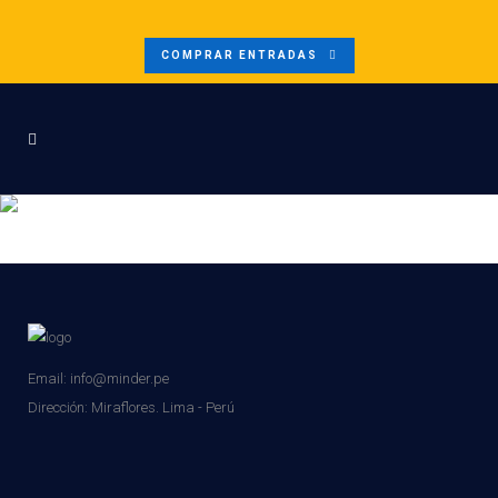
COMPRAR ENTRADAS
PLANTILLAS TECNIMIN
BANNERSW444
Email: info@minder.pe
Dirección:
Miraflores. Lima - Perú