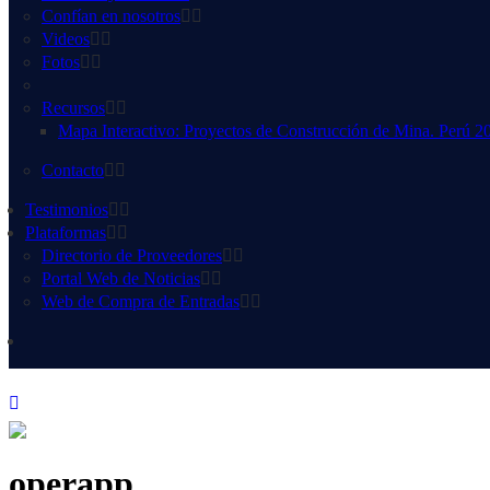
Confían en nosotros
Videos
Fotos
Recursos
Mapa Interactivo: Proyectos de Construcción de Mina. Perú 2
Contacto
Testimonios
Plataformas
Directorio de Proveedores
Portal Web de Noticias
Web de Compra de Entradas
operapp