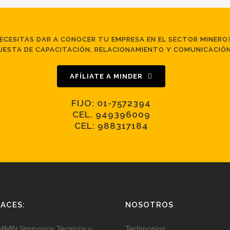
ECESITAS DAR A CONOCER TU EMPRESA EN EL SECTOR MINERO
ESTA DE CAPACITACIÓN, RELACIONAMIENTO Y COMUNICACIÓN
AFÍLIATE A MINDER
FIJO: 01-7572394
CEL.
949396009​
CEL:
988317184​
ACES:
NOSOTROS
IMIN Simposios Técnicos y
Testimonios