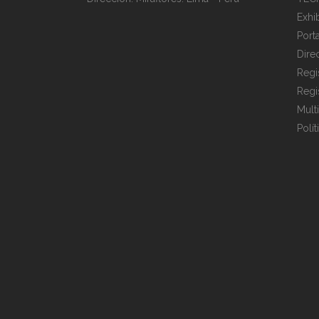
Exhi
Port
Dire
Regi
Regi
Mult
Polí