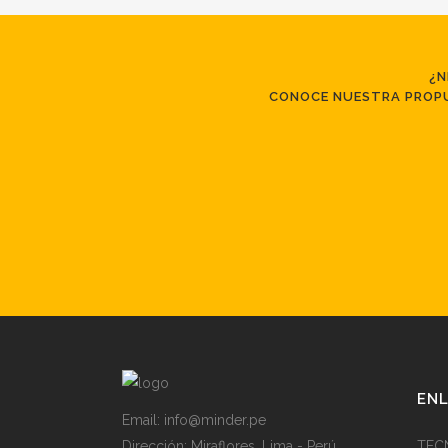
¿N
CONOCE NUESTRA PROPU
ENL
Email: info@minder.pe
Dirección:
Miraflores. Lima - Perú
TECN