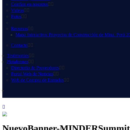
Confían en nosotros
Videos
Fotos
Recursos
Mapa Interactivo: Proyectos de Construcción de Mina. Perú 2
Contacto
Testimonios
Plataformas
Directorio de Proveedores
Portal Web de Noticias
Web de Compra de Entradas
NuevoBanner-MINDERSummitTr