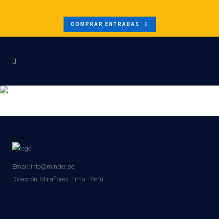
COMPRAR ENTRADAS
LOGO DIRECTORIO (7)
Email: info@minder.pe
Dirección:
Miraflores. Lima - Perú