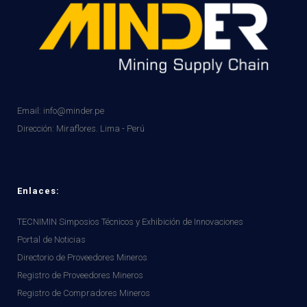
Email: info@minder.pe
Dirección:
Miraflores. Lima - Perú
Enlaces:
TECNIMIN Simposios Técnicos y Exhibición de Innovaciones
Portal de Noticias
Directorio de Proveedores Mineros
Registro de Proveedores Mineros
Registro de Compradores Mineros