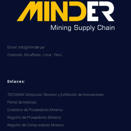
Email: info@minder.pe
Dirección:
Miraflores. Lima - Perú
Enlaces:
TECNIMIN Simposios Técnicos y Exhibición de Innovaciones
Portal de Noticias
Directorio de Proveedores Mineros
Registro de Proveedores Mineros
Registro de Compradores Mineros