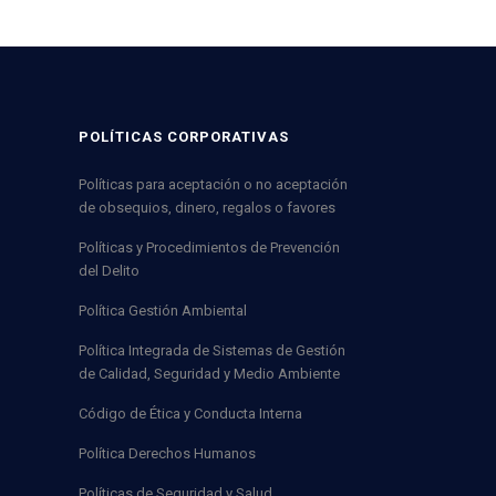
POLÍTICAS CORPORATIVAS
Políticas para aceptación o no aceptación
de obsequios, dinero, regalos o favores
Políticas y Procedimientos de Prevención
del Delito
Política Gestión Ambiental
Política Integrada de Sistemas de Gestión
de Calidad, Seguridad y Medio Ambiente
Código de Ética y Conducta Interna
Política Derechos Humanos
Políticas de Seguridad y Salud