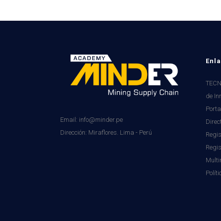
Enla
TECNI
de In
Porta
Email: info@minder.pe
Direc
Dirección:
Miraflores. Lima - Perú
Regis
Regi
Mult
Polít