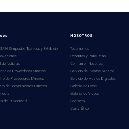
ces:
NOSOTROS
MIN Simposios Técnicos y Exhibición
Testimonios
novaciones
Ponentes y Panelistas
l de Noticias
Confían en Nosotros
torio de Proveedores Mineros
Servicio de Eventos Mineros
tro de Proveedores Mineros
Servicio de Medios Digitales
stro de Compradores Mineros
Galería de Fotos
imedia
Galería de Videos
ica de Privacidad
Contacto
Canal Ético