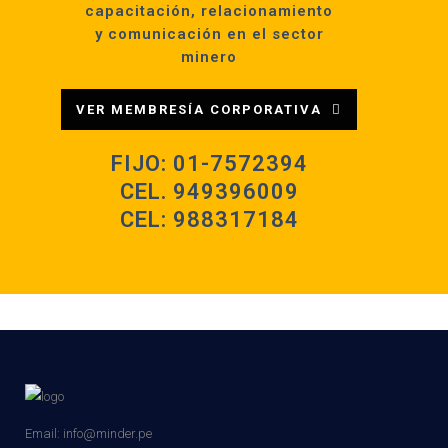
capacitación, relacionamiento
y comunicación en el sector
minero
VER MEMBRESÍA CORPORATIVA
FIJO: 01-7572394
CEL.
949396009​
CEL:
988317184​
Email: info@minder.pe