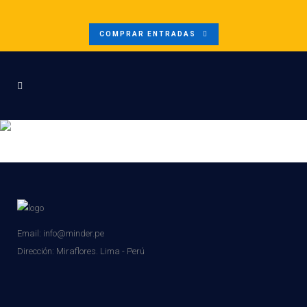
COMPRAR ENTRADAS
MINDERAFTERPERUMIN-
BANNER
Email: info@minder.pe
Dirección:
Miraflores. Lima - Perú