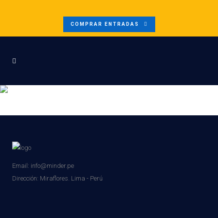
COMPRAR ENTRADAS
BANNER-VIDEO-AFTER
Email: info@minder.pe
Dirección:
Miraflores. Lima - Perú