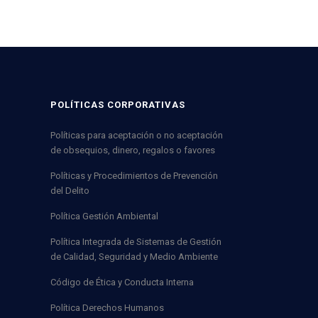
POLÍTICAS CORPORATIVAS
Políticas para aceptación o no aceptación
de obsequios, dinero, regalos o favores
Políticas y Procedimientos de Prevención
del Delito
Política Gestión Ambiental
Política Integrada de Sistemas de Gestión
de Calidad, Seguridad y Medio Ambiente
Código de Ética y Conducta Interna
Política Derechos Humanos