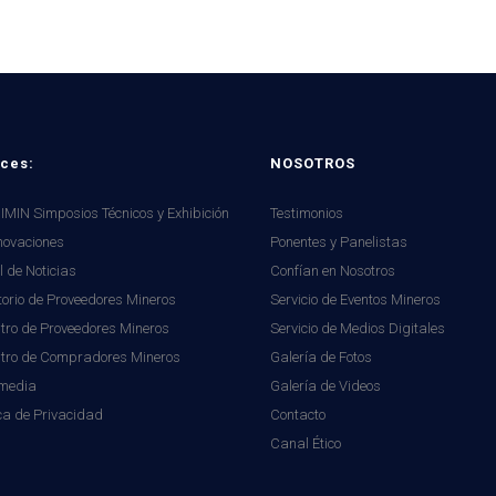
ces:
NOSOTROS
MIN Simposios Técnicos y Exhibición
Testimonios
novaciones
Ponentes y Panelistas
l de Noticias
Confían en Nosotros
torio de Proveedores Mineros
Servicio de Eventos Mineros
tro de Proveedores Mineros
Servicio de Medios Digitales
stro de Compradores Mineros
Galería de Fotos
imedia
Galería de Videos
ica de Privacidad
Contacto
Canal Ético