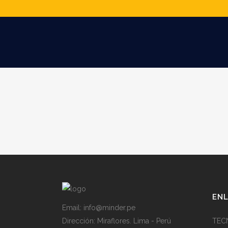
ENL
Email: info@minder.pe
Dirección:
Miraflores. Lima - Perú
TECN