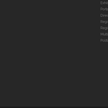
Exhi
Port
Dire
Regi
Regi
Mult
Polí