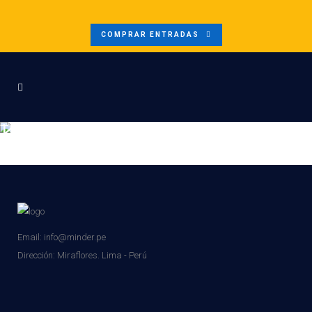
COMPRAR ENTRADAS
TRANSACCIONESTRANSPARENTES_19ENER
Email: info@minder.pe
Dirección:
Miraflores. Lima - Perú