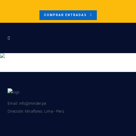
COMPRAR ENTRADAS
MINDERSUPPLYMIN2023
Email: info@minder.pe
Dirección:
Miraflores. Lima - Perú