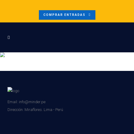
COMPRAR ENTRADAS
LOGO DIRECTORIO (10)
Email: info@minder.pe
Dirección:
Miraflores. Lima - Perú