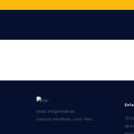
Enla
Email: info@minder.pe
TECNI
Dirección:
Miraflores. Lima - Perú
de In
Porta