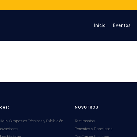
Inicio
Eventos
JJC
ces:
NOSOTROS
MIN Simposios Técnicos y Exhibición
Testimonios
novaciones
Ponentes y Panelistas
l de Noticias
Confían en Nosotros