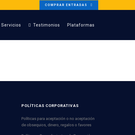
COMPRAR ENTRADAS
Servicios
Testimonios
Plataformas
POLÍTICAS CORPORATIVAS
Políticas para aceptación o no aceptación
de obsequios, dinero, regalos o favores