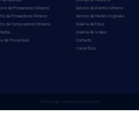
torio de Proveedores Mineros
Servicio de Eventos Mineros
tro de Proveedores Mineros
Servicio de Medios Digitales
stro de Compradores Mineros
Galería de Fotos
imedia
Galería de Videos
ica de Privacidad
Contacto
Canal Ético
© Copyright
marketingindustrial.pe