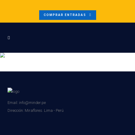
COMPRAR ENTRADAS
HOTEL SELINA AREQUIPA
Email: info@minder.pe
Dirección:
Miraflores. Lima - Perú