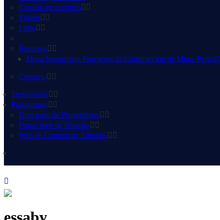
Confían en nosotros
Videos
Fotos
Recursos
Mapa Interactivo: Proyectos de Construcción de Mina. Perú 2
Contacto
Testimonios
Plataformas
Directorio de Proveedores
Portal Web de Noticias
Web de Compra de Entradas
essaby