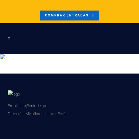
COMPRAR ENTRADAS
COPIA DE TEAL MODERN
INCREASE YOUR BUSINESS
LINKEDIN POST (1920 × 1080
PX)
Email: info@minder.pe
Dirección:
Miraflores. Lima - Perú