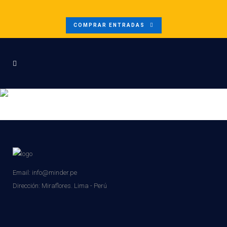
COMPRAR ENTRADAS
BANNER-AFTER-
PERUMIN2025
Email: info@minder.pe
Dirección:
Miraflores. Lima - Perú