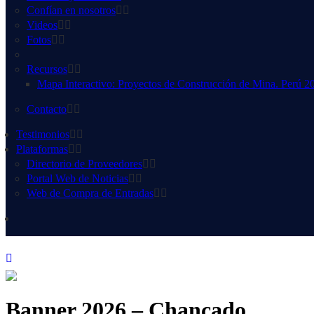
Confían en nosotros
Videos
Fotos
Recursos
Mapa Interactivo: Proyectos de Construcción de Mina. Perú 2
Contacto
Testimonios
Plataformas
Directorio de Proveedores
Portal Web de Noticias
Web de Compra de Entradas
Banner 2026 – Chancado