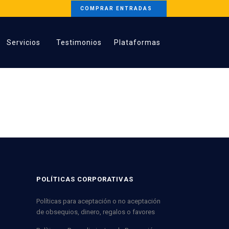
COMPRAR ENTRADAS
Servicios
Testimonios
Plataformas
POLÍTICAS CORPORATIVAS
Políticas para aceptación o no aceptación
de obsequios, dinero, regalos o favores