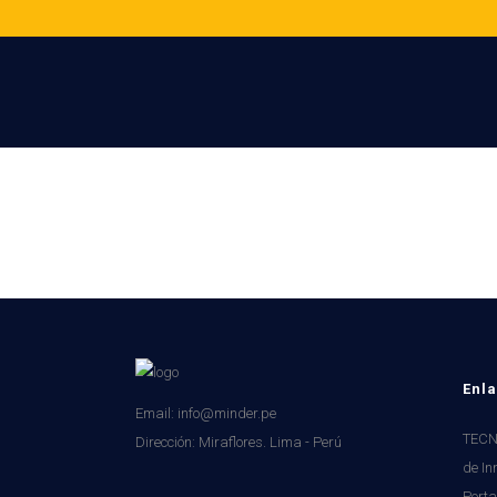
Enla
Email: info@minder.pe
TECNI
Dirección:
Miraflores. Lima - Perú
de In
Porta