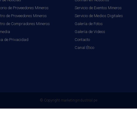
torio de Proveedores Mineros
Servicio de Eventos Mineros
tro de Proveedores Mineros
Servicio de Medios Digitales
stro de Compradores Mineros
Galería de Fotos
imedia
Galería de Videos
ica de Privacidad
Contacto
Canal Ético
© Copyright
marketingindustrial.pe