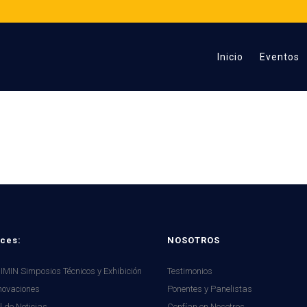
Inicio
Eventos
DISEÑO SIN TÍTULO (5)
ces:
NOSOTROS
MIN Simposios Técnicos y Exhibición
Testimonios
novaciones
Ponentes y Panelistas
l de Noticias
Confían en Nosotros