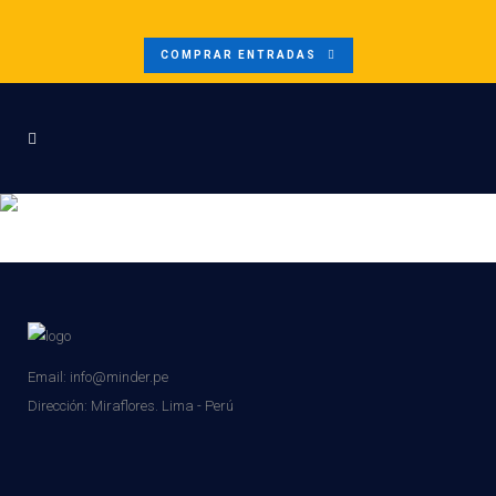
COMPRAR ENTRADAS
DISEÑO SIN TÍTULO (4)
Email: info@minder.pe
Dirección:
Miraflores. Lima - Perú