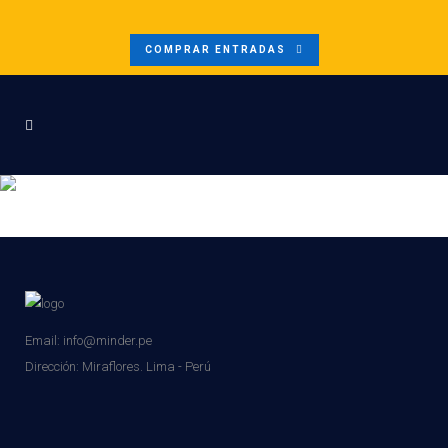
COMPRAR ENTRADAS
54087905087_042CACDDE5_K
Email: info@minder.pe
Dirección:
Miraflores. Lima - Perú