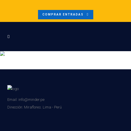
COMPRAR ENTRADAS
MD2
Email: info@minder.pe
Dirección:
Miraflores. Lima - Perú