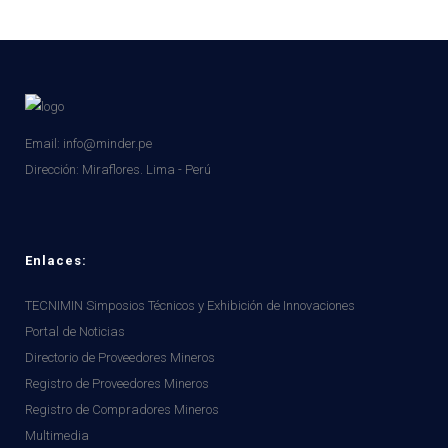
Email: info@minder.pe
Dirección:
Miraflores. Lima - Perú
Enlaces:
TECNIMIN Simposios Técnicos y Exhibición de Innovaciones
Portal de Noticias
Directorio de Proveedores Mineros
Registro de Proveedores Mineros
Registro de Compradores Mineros
Multimedia