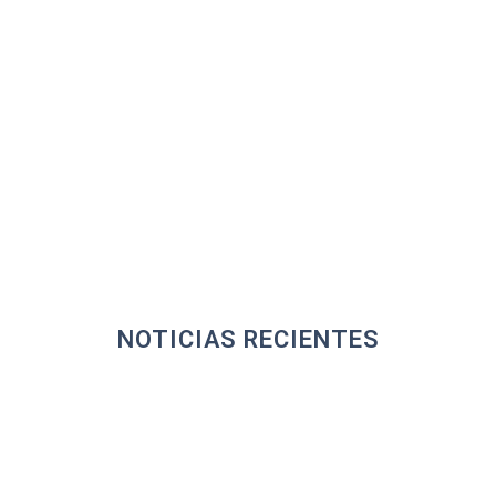
NOTICIAS RECIENTES
Test
. Proveedores de Minería Planes de
servicios para proveedores mineros