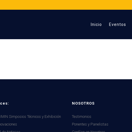
Inicio
Eventos
CONDE
ces:
NOSOTROS
MIN Simposios Técnicos y Exhibición
Testimonios
novaciones
Ponentes y Panelistas
l de Noticias
Confían en Nosotros