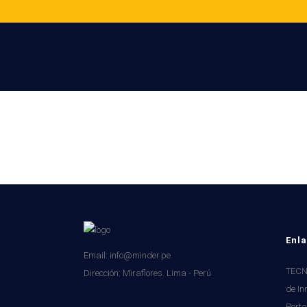
Enla
Email: info@minder.pe
TECNI
Dirección:
Miraflores. Lima - Perú
de In
Porta