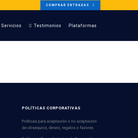
COMPRAR ENTRADAS
Servicios
Testimonios
Plataformas
POLÍTICAS CORPORATIVAS
Políticas para aceptación o no aceptación
de obsequios, dinero, regalos o favores