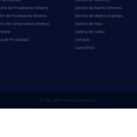
torio de Proveedores Mineros
Servicio de Eventos Mineros
tro de Proveedores Mineros
Servicio de Medios Digitales
stro de Compradores Mineros
Galería de Fotos
imedia
Galería de Videos
ica de Privacidad
Contacto
Canal Ético
© Copyright
marketingindustrial.pe