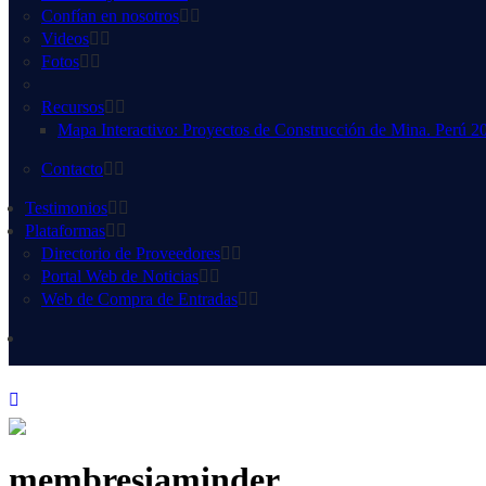
Confían en nosotros
Videos
Fotos
Recursos
Mapa Interactivo: Proyectos de Construcción de Mina. Perú 2
Contacto
Testimonios
Plataformas
Directorio de Proveedores
Portal Web de Noticias
Web de Compra de Entradas
membresiaminder