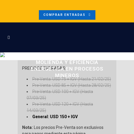
COMPRAR ENTRADAS
INSCRIPCION | CHANCADO,
MOLIENDA Y EFICIENCIA
PRECIO DE ENTRADAS:
ENERGÉTICA EN PROCESOS
MINEROS
Pre-Venta: USD 75 + IGV (Hasta 21/02/25)
Pre-Venta: USD 85 + IGV (Hasta 28/02/25)
Pre-Venta: USD 100 + IGV (Hasta
07/03/25)
Pre-Venta: USD 120 + IGV (Hasta
14/03/25)
General: USD 150 + IGV
Nota:
Los precios Pre-Venta son exclusivos
para pagos mediante esta página