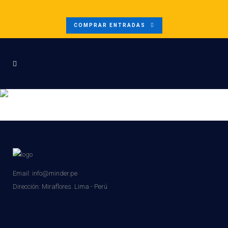
COMPRAR ENTRADAS
MINERIA-SUBTERRANEA2020
Email: info@minder.pe
Dirección:
Miraflores. Lima - Perú