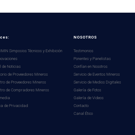
ces:
NOSOTROS
MIN Simposios Técnicos y Exhibición
Testimonios
novaciones
Ponentes y Panelistas
l de Noticias
Confían en Nosotros
torio de Proveedores Mineros
Servicio de Eventos Mineros
tro de Proveedores Mineros
Servicio de Medios Digitales
stro de Compradores Mineros
Galería de Fotos
imedia
Galería de Videos
ica de Privacidad
Contacto
Canal Ético