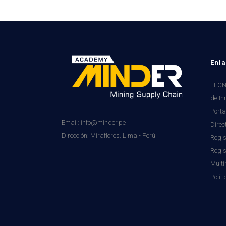
Enla
TECNI
de In
Porta
Email: info@minder.pe
Direc
Dirección:
Miraflores. Lima - Perú
Regis
Regi
Mult
Polít