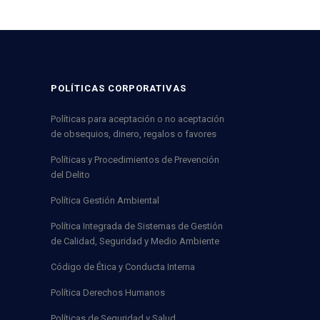
POLÍTICAS CORPORATIVAS
Políticas para aceptación o no aceptación
de obsequios, dinero, regalos o favores
Políticas y Procedimientos de Prevención
del Delito
Política Gestión Ambiental
Política Integrada de Sistemas de Gestión
de Calidad, Seguridad y Medio Ambiente
Código de Ética y Conducta Interna
Política Derechos Humanos
Políticas de Seguridad y Salud