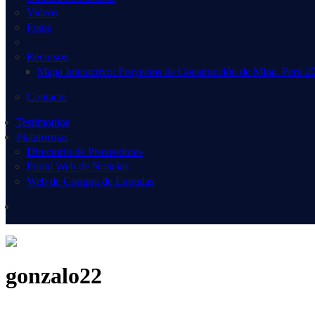
Videos
Fotos
Recursos
Mapa Interactivo: Proyectos de Construcción de Mina. Perú 2
Contacto
Testimonios
Plataformas
Directorio de Proveedores
Portal Web de Noticias
Web de Compra de Entradas
gonzalo22