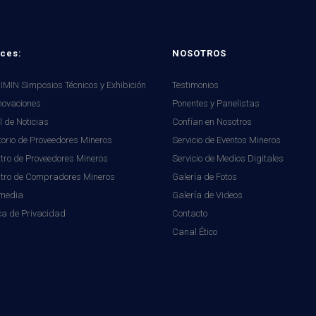
ces:
NOSOTROS
MIN Simposios Técnicos y Exhibición
Testimonios
novaciones
Ponentes y Panelistas
l de Noticias
Confían en Nosotros
torio de Proveedores Mineros
Servicio de Eventos Mineros
tro de Proveedores Mineros
Servicio de Medios Digitales
stro de Compradores Mineros
Galería de Fotos
imedia
Galería de Videos
ica de Privacidad
Contacto
Canal Ético