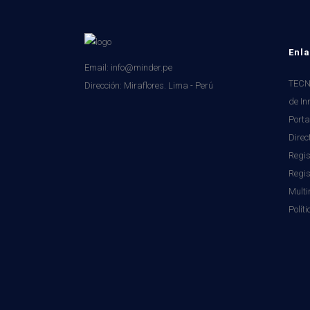
Enla
Email: info@minder.pe
TECNI
Dirección:
Miraflores. Lima - Perú
de In
Porta
Direc
Regis
Regi
Mult
Polít