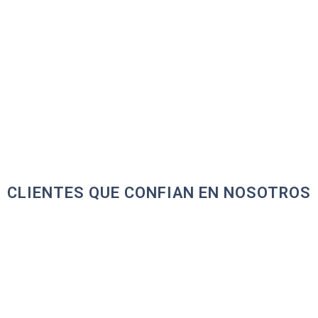
oveedores de minería que deseen
a perspectiva de logística.
CLIENTES QUE CONFIAN EN NOSOTROS