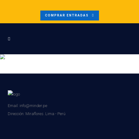
COMPRAR ENTRADAS
IMG_9531
Email: info@minder.pe
Dirección:
Miraflores. Lima - Perú