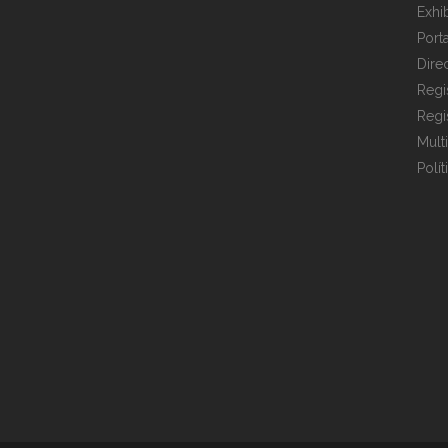
Exhi
Port
Dire
Regi
Regi
Mult
Polí