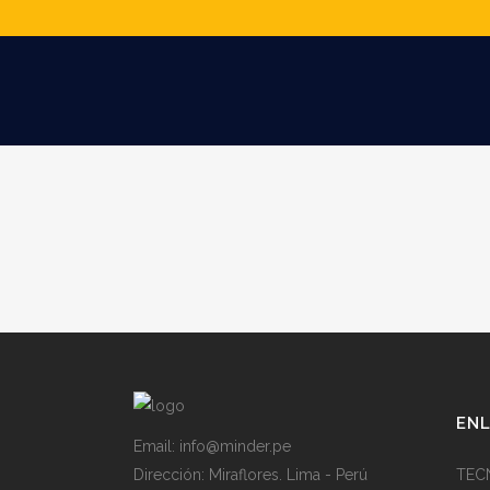
ENL
Email: info@minder.pe
Dirección:
Miraflores. Lima - Perú
TECN