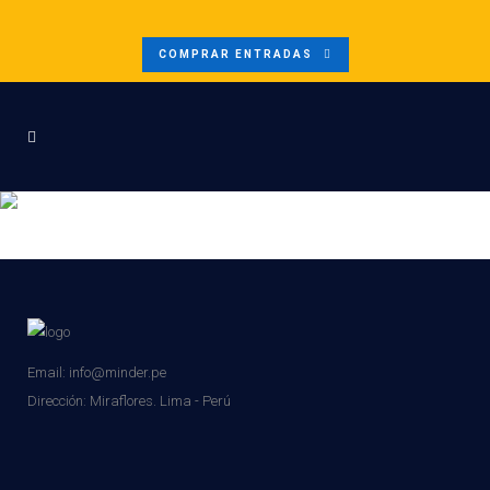
COMPRAR ENTRADAS
MINDER B2B MINING 2025 –
EXPOSITOR
Email: info@minder.pe
Dirección:
Miraflores. Lima - Perú