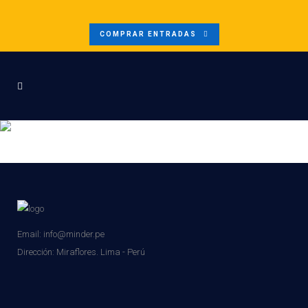
COMPRAR ENTRADAS
BANNER AREQUIPA 2026
Email: info@minder.pe
Dirección:
Miraflores. Lima - Perú