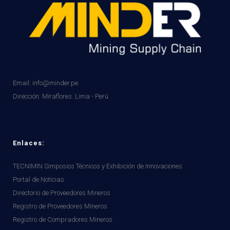
Email: info@minder.pe
Dirección:
Miraflores. Lima - Perú
Enlaces:
TECNIMIN Simposios Técnicos y Exhibición de Innovaciones
Portal de Noticias
Directorio de Proveedores Mineros
Registro de Proveedores Mineros
Registro de Compradores Mineros