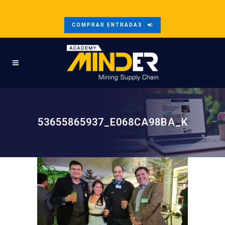
COMPRAR ENTRADAS
53655865937_E068CA98BA_K